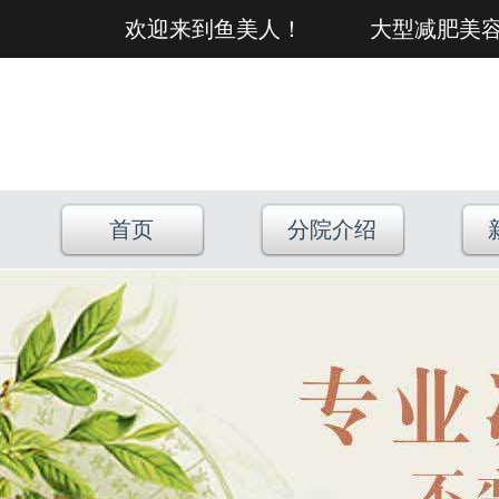
欢迎来到鱼美人！ 大型减肥美容
首页
分院介绍