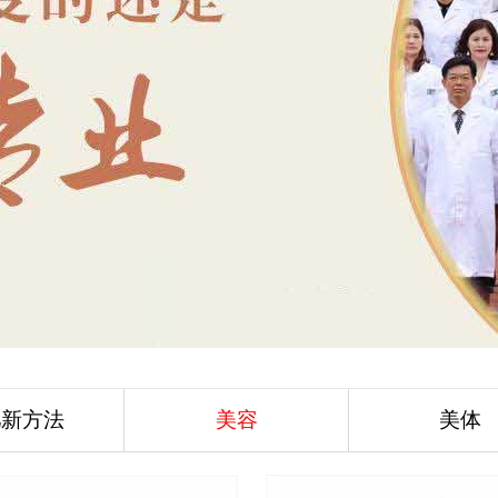
肥新方法
美容
美体