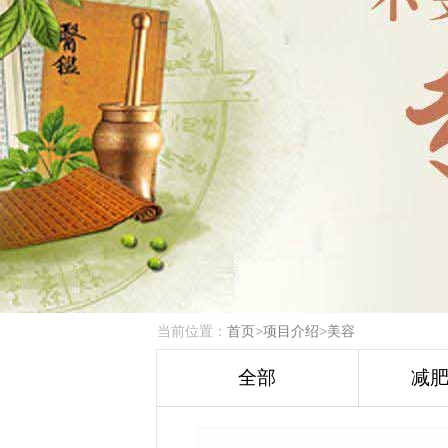
当前位置：
首页
>
项目介绍
>
美容
全部
减